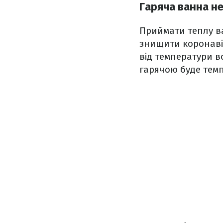
Гаряча ванна н
Приймати теплу ва
знищити коронавір
від температури во
гарячою буде темп