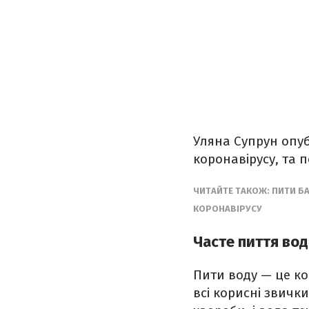
Уляна Супрун опуб
коронавірусу, та 
ЧИТАЙТЕ ТАКОЖ: ПИТИ Б
КОРОНАВІРУСУ
Часте пиття во
Пити воду — це ко
всі корисні звички