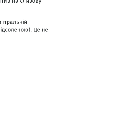
апив на слизову
в пральній
ідсоленою). Це не