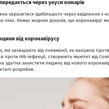
передається через укуси комарів
на заразитися здебільшого через виділення з н
о чхає. Немає жодних доказів, що коронавірус м
кцини від коронавірусу
, які захищають від пневмонії, як вакцина прот
а проти Hib-інфекції, створюють імунітет від Covi
ка здатна захистити людину від нового коронаві
етапі розробки.