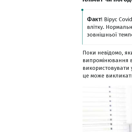
Факт
! Вірус Cov
влітку. Нормальн
зовнішньої темп
Поки невідомо, як
випромінювання ві
використовувати у
це може викликат