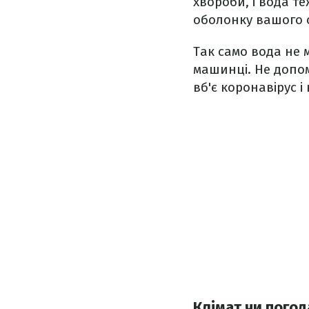
хвороби, і вода т
оболонку вашого ор
Так само вода не 
машинці. Не допом
вб'є коронавірус 
Клімат чи пого