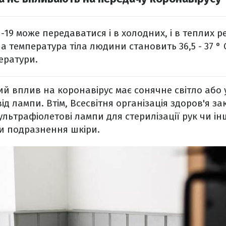
id-19 може передаватися і в холодних, і в теплих ре
а температура тіла людини становить 36,5 - 37 ° 
ератури.
ий вплив на коронавірус має сонячне світло або
д лампи. Втім, Всесвітня організація здоров'я з
льтрафіолетові лампи для стерилізації рук чи ін
и подразнення шкіри.