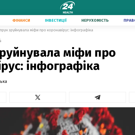
ФІНАНСИ
ІНВЕСТИЦІЇ
НЕРУХОМІСТЬ
ПРАВ
прун зруйнувала міфи про коронавірус: інфографіка
4
зруйнувала міфи про
рус: інфографіка
ська