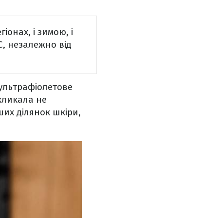
гіонах, і зимою, і
C, незалежно від
 ультрафіолетове
акликала не
ших ділянок шкіри,