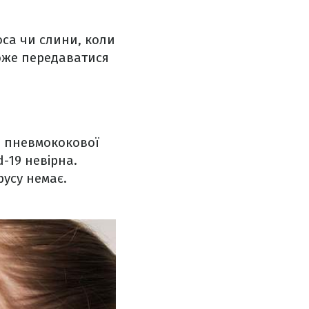
оса чи слини, коли
оже передаватися
и пневмококової
d-19 невірна.
русу немає.