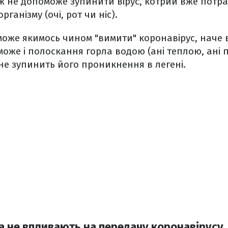
еж не допоможе зупинити вірус, котрий вже потр
ганізму (очі, рот чи ніс).
може якимось чином "вимити" коронавірус, наче 
оже і полоскання горла водою (ані теплою, ані п
і не зупинить його проникнення в легені.
да не впливають на передачу коронавірусу