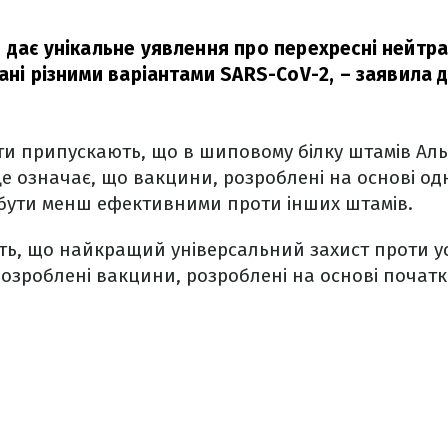
 дає унікальне уявлення про перехресні нейтрал
ані різними варіантами SARS-CoV-2,
– заявила д
ти припускають, що в шиповому білку штамів Альф
 Це означає, що вакцини, розроблені на основі од
 бути менш ефективними проти інших штамів.
ь, що найкращий універсальний захист проти ус
озроблені вакцини, розроблені на основі початк