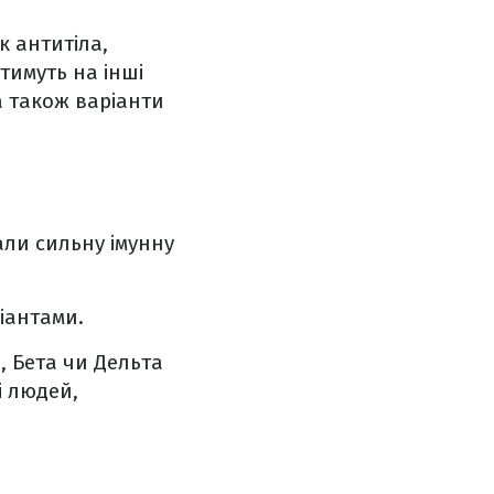
к антитіла,
тимуть на інші
а також варіанти
али сильну імунну
іантами.
, Бета чи Дельта
і людей,