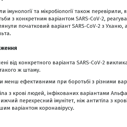
и імунології та мікробіології також перевірили, я
тьби з конкретним варіантом SARS-CoV-2, реагува
лянули початковий варіант SARS-CoV-2 з Уханю, 
льта.
дження
лені від конкретного варіанта SARS-CoV-2 виклик
такого ж штаму.
ли менш ефективними при боротьбі з різними вар
іла з крові людей, інфікованих варіантами Альфа
ижчий перехресний імунітет, ніж антитіла з кров
шим варіантом коронавірусу.