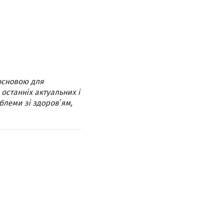
основою для
 останніх актуальних і
блеми зі здоровʼям,