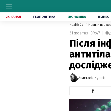
24 КАНАЛ
ГЕОПОЛІТИКА
ЕКОНОМІКА
БІЗНЕС
Health 24
Новини про ко
31 жовтня,
09:47
2
Після ін
антитіла
дослідж
Анастасія Кушпіт