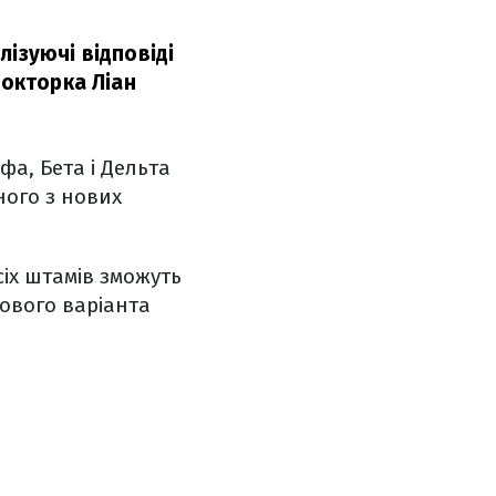
ізуючі відповіді
окторка Ліан
а, Бета і Дельта
ного з нових
іх штамів зможуть
ового варіанта