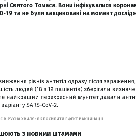
арні Святого Томаса. Вони інфікувалися коронав
ID-19 та не були вакциновані на момент дослід
ниження рівнів антитіл одразу після зараження,
ість людей (18 з 19 пацієнтів) зберігали визначен
 Але найкращий перехресний імунітет давали анти
 варіанту SARS-CoV-2.
Є ВІРУСНА ХВИЛЯ: ЯК ПОСИЛИТИ ЕФЕКТ ВАКЦИНАЦІЇ
ацюють з новими штамами