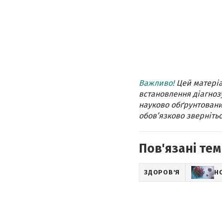
Важливо!
Цей матеріа
встановлення діагнозу
науково обґрунтовани
обов’язково звернітьс
Пов'язані тем
ЗДОРОВ'Я
Н