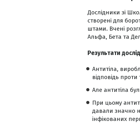
Дослідники зі Школ
створені для боро
штами. Вчені розг
Альфа, Бета та Де
Результати дослі
Антитіла, вироб
відповідь проти 
Але антитіла бу
При цьому антит
давали значно н
інфікованих пер