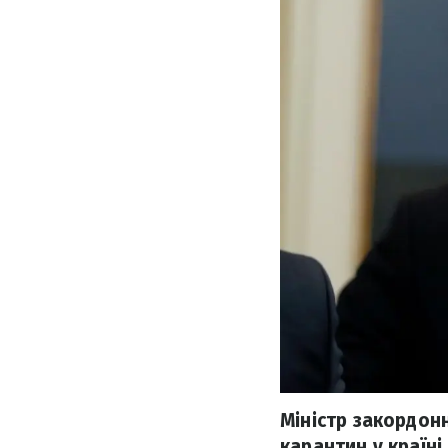
Міністр закордон
карантин у країн