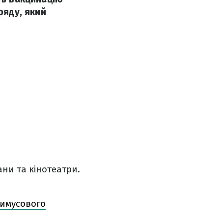
ряду, який
ни та кінотеатри.
римусового