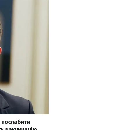
о послабити
ть вакцинацію