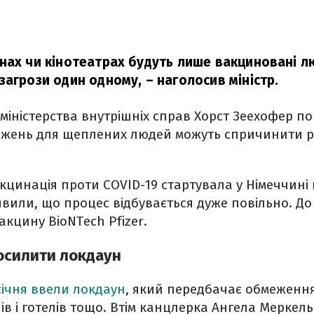
нах чи кінотеатрах будуть лише вакциновані л
загрози один одному,
– наголосив міністр.
міністерства внутрішніх справ Хорст Зеехофер п
жень для щеплених людей можуть спричинити р
кцинація проти COVID-19 стартувала у Німеччині 
аявили, що процес відбувається дуже повільно. До
кцину BioNTech Pfizer.
осилити локдаун
 січня ввели локдаун
, який передбачає обмеження
ів і готелів тощо. Втім канцлерка Ангела Меркел