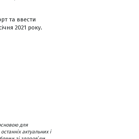
рт та ввести
ічня 2021 року.
основою для
 останніх актуальних і
блеми зі здоровʼям,