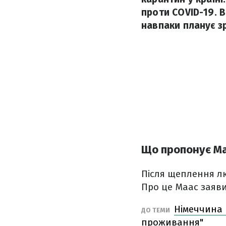
проти COVID-19. В
навпаки планує 
Що пропонує М
Після щеплення лю
Про це Маас заяви
Німеччина 
ДО ТЕМИ
проживання"