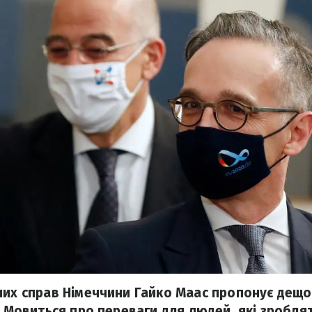
них справ Німеччини Гайко Маас пропонує дещ
і. Мовиться про переваги для людей, які зробля