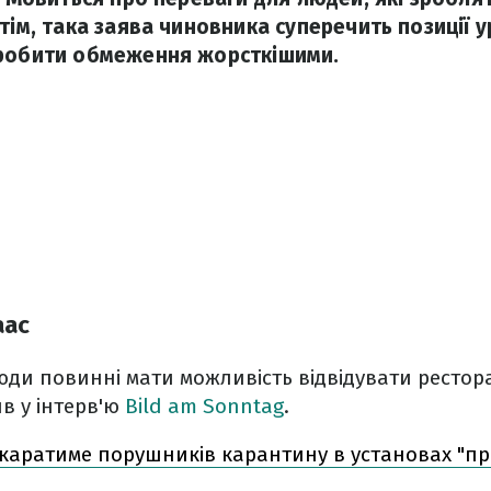
тім, така заява чиновника суперечить позиції у
зробити обмеження жорсткішими.
аас
ди повинні мати можливість відвідувати рестора
в у інтерв'ю
Bild am Sonntag
.
каратиме порушників карантину в установах "п