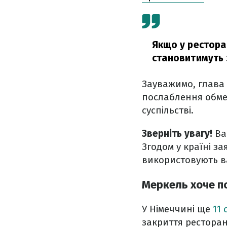
Якщо у рестора
становитимуть 
Зауважимо, глава 
послаблення обме
суспільстві.
Зверніть увагу!
Ва
Згодом у країні з
використовують ва
Меркель хоче п
У Німеччині ще
11
закриття ресторан