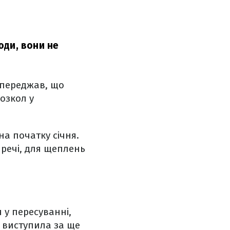
юди, вони не
опереджав, що
озкол у
на початку січня.
 речі, для щеплень
 у пересуванні,
ь виступила за ще