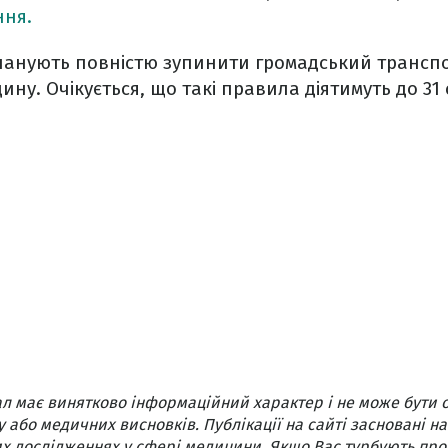
ння.
планують повністю зупинити громадський транспо
ну. Очікується, що такі правила діятимуть до 31 с
л має винятково інформаційний характер і не може бути 
 або медичних висновків. Публікації на сайті засновані на
х дослідженнях у сфері медицини. Якщо Вас турбують про