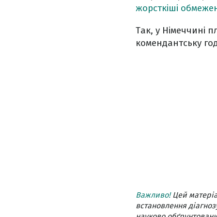
жорсткіші обмеже
Так, у Німеччині 
комендантську годи
Важливо!
Цей матеріа
встановлення діагнозу
науково обґрунтовани