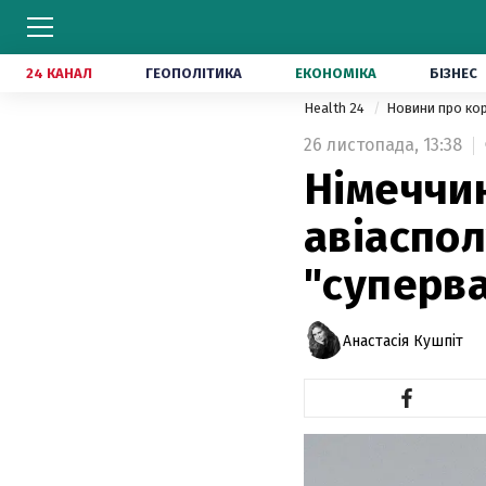
24 КАНАЛ
ГЕОПОЛІТИКА
ЕКОНОМІКА
БІЗНЕС
Health 24
Новини про ко
26 листопада,
13:38
Німеччи
авіаспо
"суперва
Анастасія Кушпіт