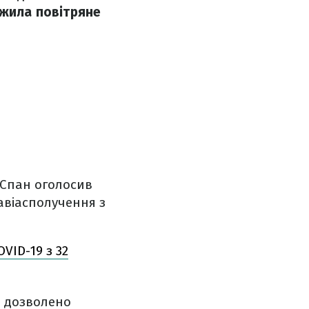
ежила повітряне
 Спан оголосив
авіасполучення з
VID-19 з 32
е дозволено