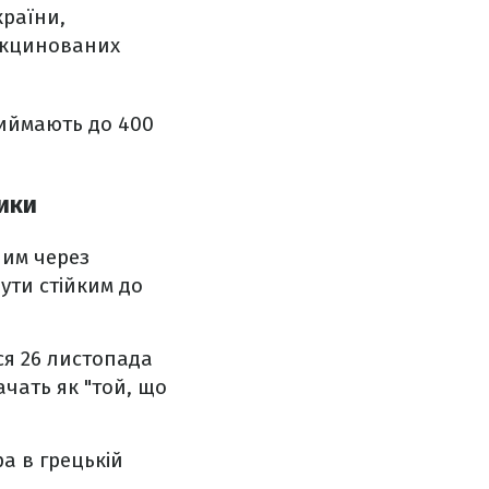
країни,
вакцинованих
риймають до 400
рики
ним через
бути стійким до
ся 26 листопада
ачать як "той, що
а в грецькій