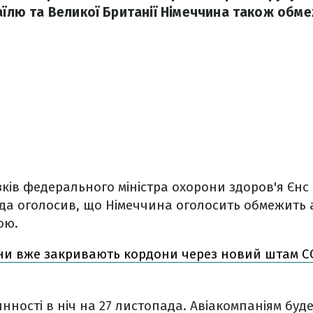
раїлю та Великої Британії Німеччина також обм
ків федерального міністра охорони здоров'я Єнс
да оголосив, що Німеччина оголосить обмежить 
ою.
ни вже закривають кордони через новий штам CO
нності в ніч на 27 листопада. Авіакомпаніям буд