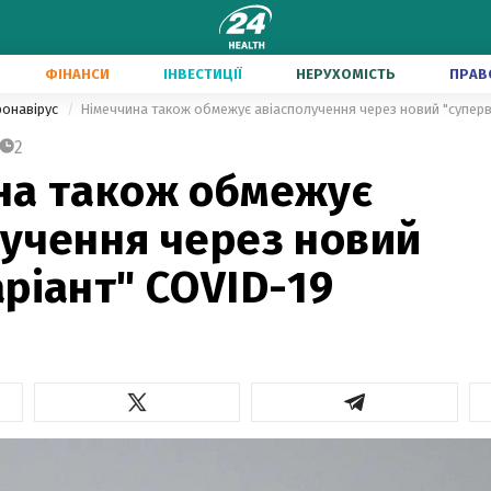
ФІНАНСИ
ІНВЕСТИЦІЇ
НЕРУХОМІСТЬ
ПРАВ
ронавірус
Німеччина також обмежує авіасполучення через новий "суперв
2
на також обмежує
лучення через новий
ріант" COVID-19