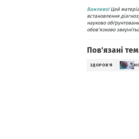
Важливо!
Цей матеріа
встановлення діагнозу
науково обґрунтовани
обов’язково звернітьс
Пов'язані тем
ЗДОРОВ'Я
Н