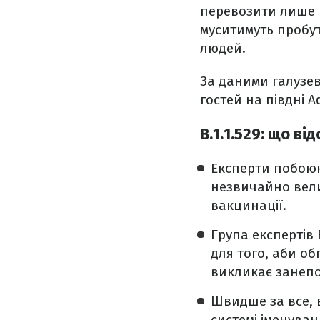
перевозити лише н
муситимуть пробут
людей.
За даними галузев
гостей на півдні 
B.1.1.529: що в
Експерти побоюю
незвичайно велик
вакцинації.
Група експертів 
для того, аби об
викликає занепо
Швидше за все, 
системі іменуван