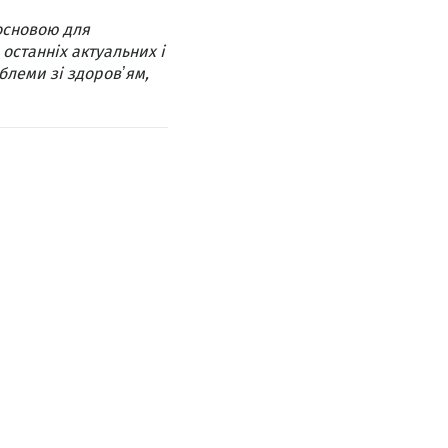
основою для
 останніх актуальних і
блеми зі здоровʼям,