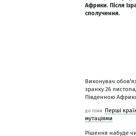
Африки. Після Із
сполучення.
Виконувач обов'яз
зранку 26 листопа
Південною Африк
Перші краї
ДО ТЕМИ
мутаціями
Рішення набуде чи