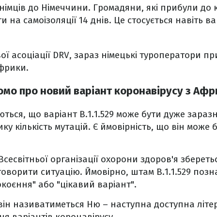
імців до Німеччини. Громадяни, які прибули до 
и на самоізоляції 14 днів. Це стосується навіть 
ої асоціації DRV, зараз німецькі туроператори п
Африки.
ідомо про новий варіант коронавірусу з Аф
ться, що варіант B.1.1.529 може бути дуже зараз
у кількість мутацій. Є ймовірність, що він може 
Всесвітньої організації охорони здоров'я збереть
говорити ситуацію. Ймовірно, штам B.1.1.529 позн
коєння" або "цікавий варіант".
він називатиметься Ню – наступна доступна літер
ня варіантів коронавірусу.