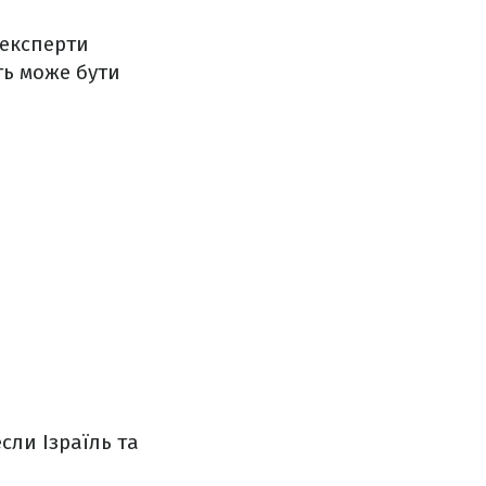
 експерти
ть може бути
сли Ізраїль та