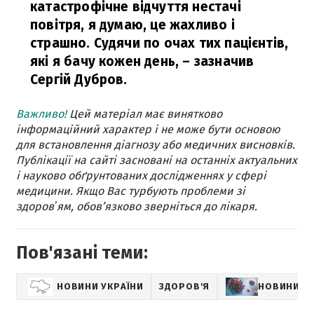
катастрофічне відчуття нестачі
повітря, я думаю, це жахливо і
страшно. Судячи по очах тих пацієнтів,
які я бачу кожен день,
– зазначив
Сергій Дубров.
Важливо!
Цей матеріал має винятково
інформаційний характер і не може бути основою
для встановлення діагнозу або медичних висновків.
Публікації на сайті засновані на останніх актуальних
і науково обґрунтованих дослідженнях у сфері
медицини. Якщо Вас турбують проблеми зі
здоровʼям, обов’язково зверніться до лікаря.
Пов'язані теми:
НОВИНИ УКРАЇНИ
ЗДОРОВ'Я
НОВИНИ П