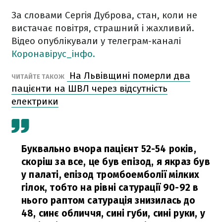
За словами Сергія Дуброва, стан, коли не
вистачає повітря, страшний і жахливий.
Відео опублікували у телеграм-каналі
Коронавірус_інфо.
На Львівщині померли два
ЧИТАЙТЕ ТАКОЖ
пацієнти на ШВЛ через відсутність
електрики
Буквально вчора пацієнт 52-54 років,
скоріш за все, це був епізод, я якраз був
у палаті, епізод тромбоемболії мілких
гілок, тобто на рівні сатурації 90-92 в
нього раптом сатурація знизилась до
48, синє обличчя, сині губи, сині руки, у