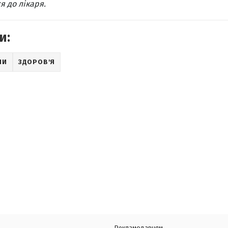
я до лікаря.
и:
НИ
ЗДОРОВ'Я
Рекламодавцям