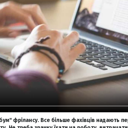
"бум" фрілансу. Все більше фахівців надають пе
ту. Не треба зранку їхати на роботу, витрачати