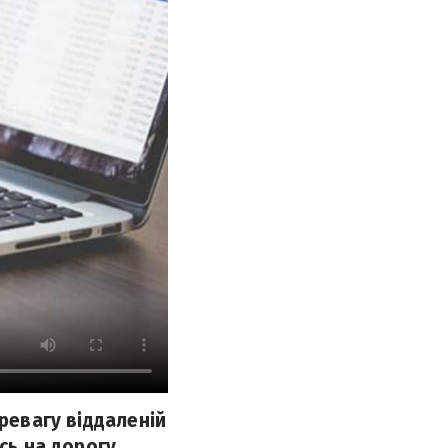
ревагу віддаленій
сь на дорогу,