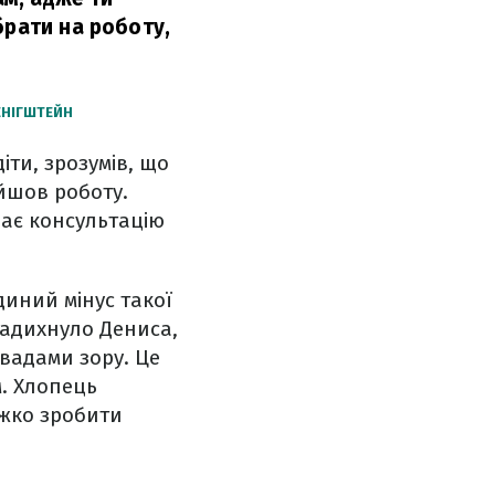
брати на роботу,
ЕНІГШТЕЙН
іти, зрозумів, що
йшов роботу.
дає консультацію
диний мінус такої
надихнуло Дениса,
вадами зору. Це
. Хлопець
ажко зробити