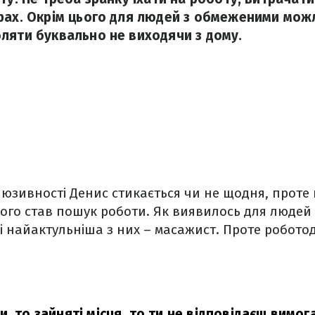
рах. Окрім цього для людей з обмеженими мож
ляти буквально не виходячи з дому.
люзивності Денис стикається чи не щодня, проте
ого став пошук роботи. Як виявилось для людей 
 і найактульніша з них – масажист. Проте роботод
, то зайняті місця, то ти не відповідаєш вимог