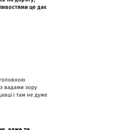
ливостями це дає
 головною
з вадами зору
авці і там не дуже
ам, адже ти