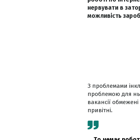
нервувати в зато
можливість зароб
З проблемами інк
проблемою для нь
вакансії обмежені
привітні.
То немає роботи