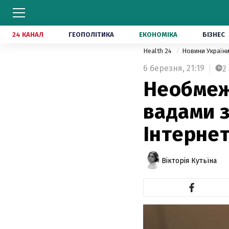
24 КАНАЛ
ГЕОПОЛІТИКА
ЕКОНОМІКА
БІЗНЕС
Health 24
Новини Україн
6 березня,
21:19
2
Необмеже
вадами 
Інтернет
Вікторія Кутьїна