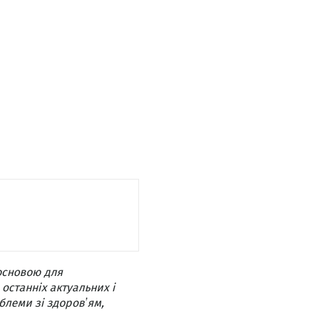
основою для
 останніх актуальних і
блеми зі здоровʼям,