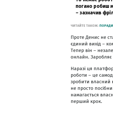
погано робиш м
– зазначив фрі
ЧИТАЙТЕ ТАКОЖ:
ПОРАДИ 
Проте Денис не ст
єдиний вихід – к
Тепер він – незал
онлайн. Заробляє 
Наразі ця платфор
роботи – це самод
зробити власний 
не просто посібн
намагається власн
перший крок.