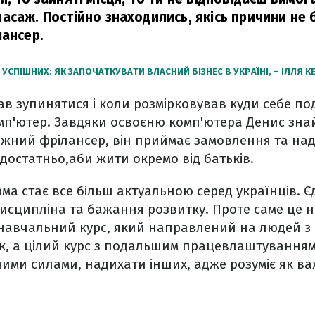
асаж. Постійно знаходились, якісь причини не 
лансер.
УСПІШНИХ: ЯК ЗАПОЧАТКУВАТИ ВЛАСНИЙ БІЗНЕС В УКРАЇНІ, – ІЛЛЯ К
ав зупинятися і коли розмірковував куди себе под
омп'ютер. Завдяки освоєню комп'ютера Денис зна
ежний фрілансер, він приймає замовлення та на
достатньо,аби жити окремо від батьків.
ма стає все більш актуальною серед українців. Є
исципліна та бажання розвитку. Проте саме це 
навчальний курс, який направлений на людей з 
ик, а цілий курс з подальшим працевлаштуванням
ими силами, надихати інших, адже розуміє як в