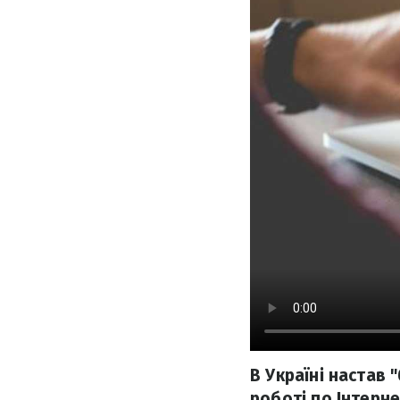
В Україні настав 
роботі по Інтерне