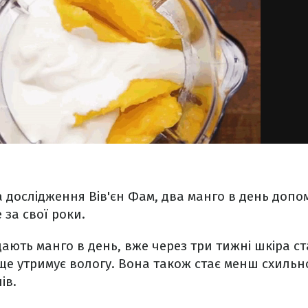
 дослідження Вів'єн Фам, два манго в день доп
за свої роки.
їдають манго в день, вже через три тижні шкіра 
ще утримує вологу. Вона також стає менш схиль
ів.