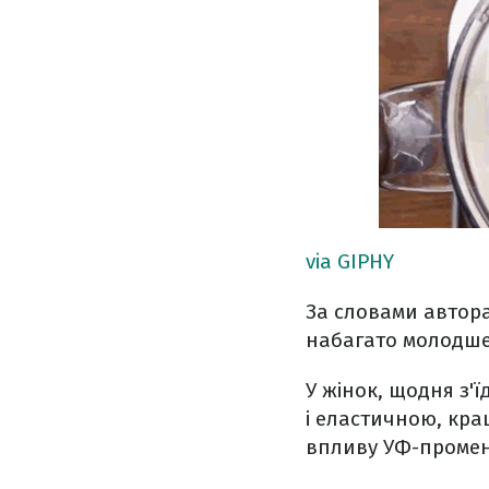
via GIPHY
За словами автора
набагато молодше 
У жінок, щодня з'
і еластичною, кра
впливу УФ-промен