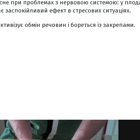
не при проблемах з нервовою системою: у плода
ає заспокійливий ефект в стресових ситуаціях.
тивізує обмін речовин і бореться із закрепами.