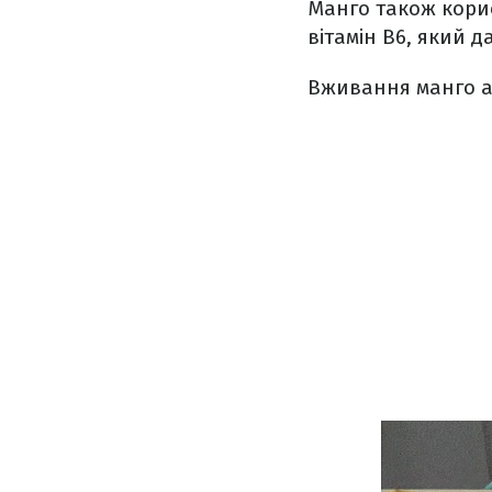
Манго також корис
вітамін В6, який д
Вживання манго ак