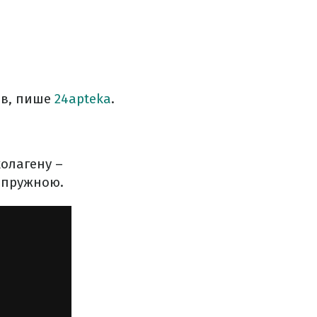
ів, пише
24apteka
.
колагену –
а пружною.