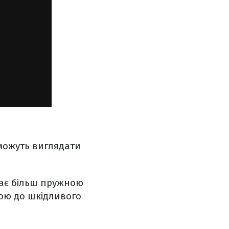
оможуть виглядати
стає більш пружною
ною до шкідливого