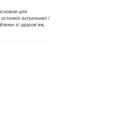
основою для
 останніх актуальних і
блеми зі здоровʼям,