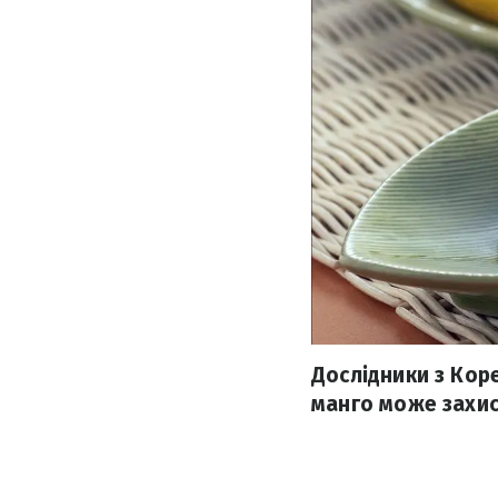
Дослідники з Кор
манго може захис