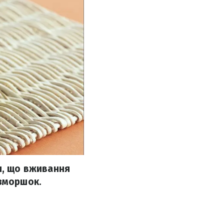
и, що вживання
 зморшок.