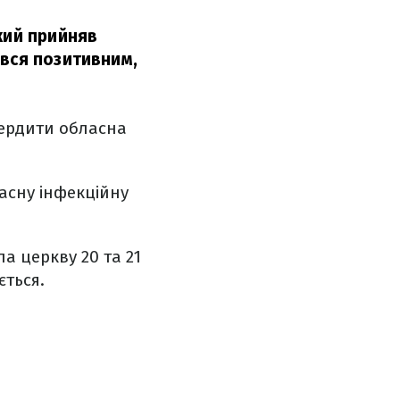
кий прийняв
ився позитивним,
вердити обласна
ласну інфекційну
ла церкву 20 та 21
ється.