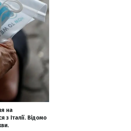
ня на
 з Італії. Відомо
кви.