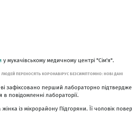
и
у мукачівському медичному центрі "Сім'я".
И ЛЮДЕЙ ПЕРЕНОСЯТЬ КОРОНАВІРУС БЕЗСИМПТОМНО: НОВІ ДАНІ
чеві зафіксовано перший лабораторно підтвердж
ся в повідомленні лабораторії.
 жінка із мікрорайону Підгоряни. Її чоловік поверн