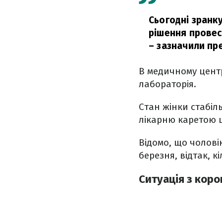
Сьогодні зранк
рішення провес
– зазначили пр
В медичному цент
лабораторія.
Стан жінки стабіл
лікарню каретою 
Відомо, що чоловік
березня, відтак, к
Ситуація з коро