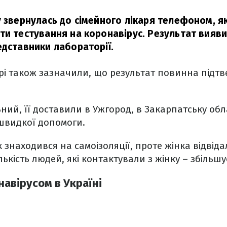
у звернулась до сімейного лікаря телефоном, я
ти тестування на коронавірус. Результат вияв
едставники лабораторії.
рі також зазначили, що результат повинна підт
ьний, її доставили в Ужгород, в Закарпатську об
швидкої допомоги.
 знаходився на самоізоляції, проте жінка відвіда
ількість людей, які контактували з жінку – збільшу
навірусом в Україні