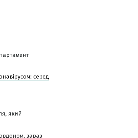
епартамент
онавірусом: серед
ля, який
кордоном, зараз