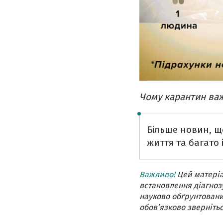
Чому карантин ва
Більше новин, щ
життя та багато 
Важливо!
Цей матеріа
встановлення діагнозу
науково обґрунтовани
обов’язково звернітьс