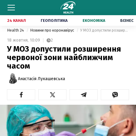
24 КАНАЛ
ГЕОПОЛІТИКА
ЕКОНОМІКА
БІЗНЕС
Health 24
Новини про коронавірус
У МОЗ допустили розширення червоної зони найближчим часом
18 жовтня,
10:09
2
У МОЗ допустили розширення
червоної зони найближчим
часом
Анастасія Лукашевська