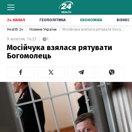
24 КАНАЛ
ГЕОПОЛІТИКА
ЕКОНОМІКА
БІЗНЕС
Health 24
Новини України
Мосійчука взялася рятувати Богомолець
9 жовтня,
14:23
1
Мосійчука взялася рятувати
Богомолець