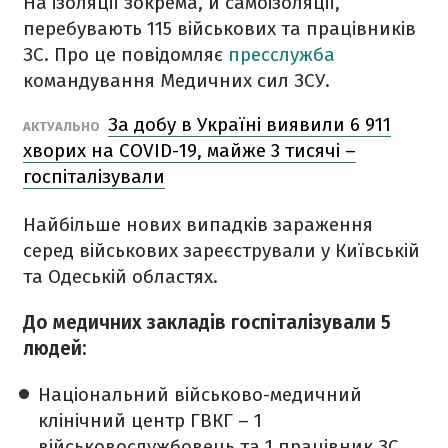
На ізоляції зокрема, й самоізоляції,
перебувають 115 військових та працівників
ЗС. Про це повідомляє
пресслужба
командування Медичних сил ЗСУ.
За добу в Україні виявили 6 911
АКТУАЛЬНО
хворих на COVID-19, майже 3 тисячі –
госпіталізували
Найбільше нових випадків зараження
серед військових зареєстрували у Київській
та Одеській областях.
До медичних закладів госпіталізували 5
людей:
Національний військово-медичний
клінічний центр ГВКГ – 1
військовослужбовець та 1 працівник ЗС