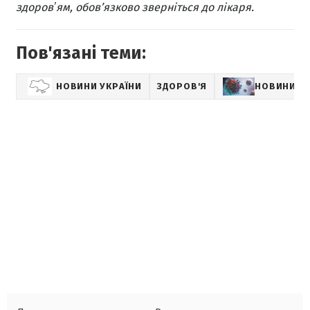
здоровʼям, обов’язково зверніться до лікаря.
Пов'язані теми:
НОВИНИ УКРАЇНИ
ЗДОРОВ'Я
НОВИНИ П