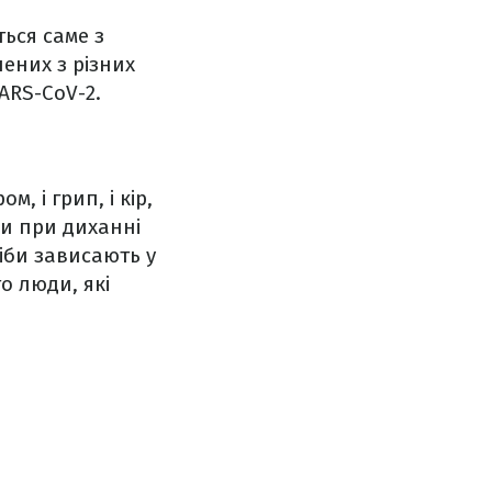
ться саме з
ених з різних
ARS-CoV-2.
, і грип, і кір,
ми при диханні
іби зависають у
о люди, які