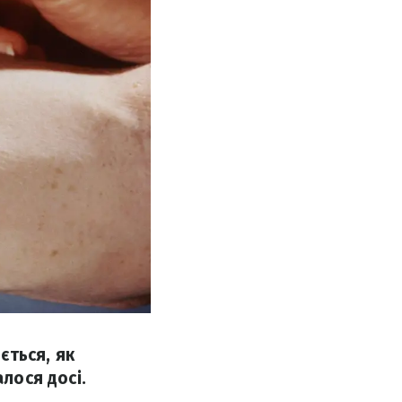
ється, як
лося досі.