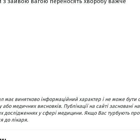
и з зайвою вагою переносять хворобу важче
л має винятково інформаційний характер і не може бути 
 або медичних висновків. Публікації на сайті засновані на
х дослідженнях у сфері медицини. Якщо Вас турбують про
я до лікаря.