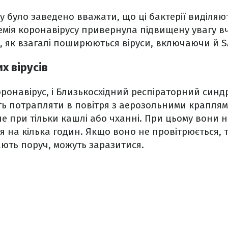
у було заведено вважати, що ці бактерії виділяю
мія коронавірусу привернула підвищену увагу вч
го, як взагалі поширюються віруси, включаючи й S
х вірусів
ронавірус, і Близькосхідний респіраторний синдром
ть потрапляти в повітря з аерозольними крапля
не при тільки кашлі або чханні. При цьому вони н
я на кілька годин. Якщо воно не провітрюється, т
ють поруч, можуть заразитися.