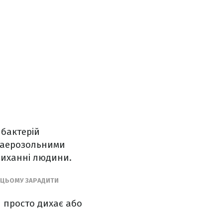
 бактерій
я аерозольними
диханні людини.
 ЦЬОМУ ЗАРАДИТИ
й просто дихає або