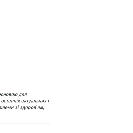
основою для
 останніх актуальних і
блеми зі здоровʼям,