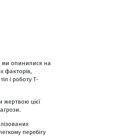
о ми опинилися на
ох факторів,
іл і роботу Т-
и жертвою цієї
агрози.
алізованих
легкому перебігу