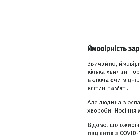
Ймовірність за
Звичайно, ймовірн
кілька хвилин пор
включаючи міцність
клітин пам'яті.
Але людина з осла
хвороби. Носіння 
Відомо, що ожирін
пацієнтів з COVID-