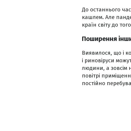
До останнього час
кашлем. Але панде
країн світу до то
Поширення інши
Виявилося, що і ко
і риновіруси можу
людини, а зовсім 
повітрі приміщенн
постійно перебува