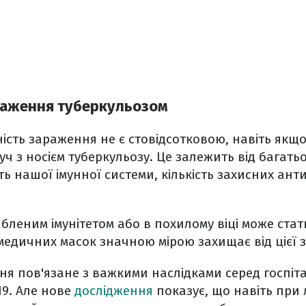
раження туберкульозом
ість зараження не є стовідсотковою, навіть якщ
уч з носієм туберкульозу. Це залежить від багать
 нашої імунної системи, кількість захисних антит
бленим імунітетом або в похилому віці може стат
медичних масок значною мірою захищає від цієї з
ня пов'язане з важкими наслідками серед госпіт
19. Але нове
дослідження
показує, що навіть при 