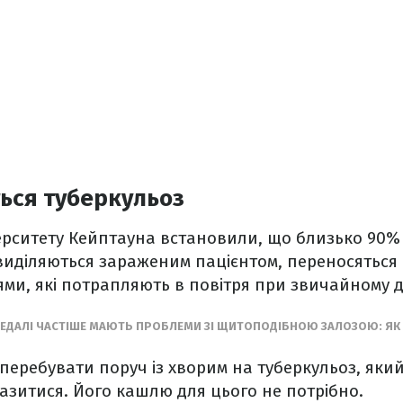
ься туберкульоз
ерситету Кейптауна встановили, що близько 90%
 виділяються зараженим пацієнтом, переносятьс
ми, які потрапляють в повітря при звичайному 
ДЕДАЛІ ЧАСТІШЕ МАЮТЬ ПРОБЛЕМИ ЗІ ЩИТОПОДІБНОЮ ЗАЛОЗОЮ: ЯК
 перебувати поруч із хворим на туберкульоз, яки
азитися. Його кашлю для цього не потрібно.