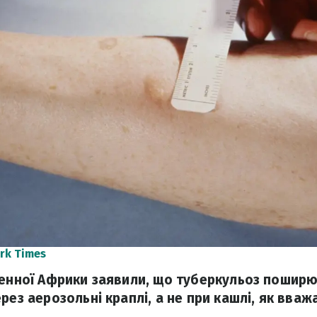
rk Times
денної Африки заявили, що туберкульоз поширю
рез аерозольні краплі, а не при кашлі, як вважа