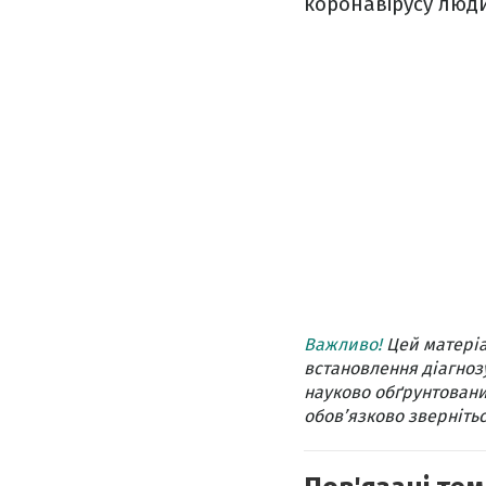
коронавірусу люд
Важливо!
Цей матеріа
встановлення діагнозу
науково обґрунтовани
обов’язково звернітьс