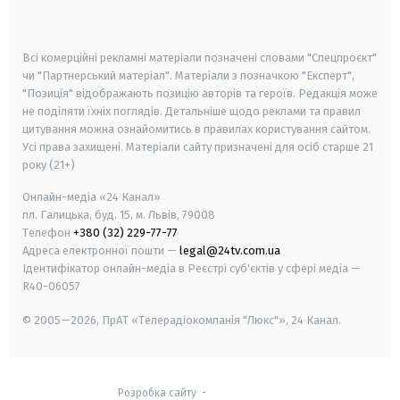
smart tv
samsung smart tv
Всі комерційні рекламні матеріали позначені словами "Спецпроєкт"
чи "Партнерський матеріал". Матеріали з позначкою "Експерт",
"Позиція" відображають позицію авторів та героїв. Редакція може
не поділяти їхніх поглядів. Детальніше щодо реклами та правил
цитування можна ознайомитись в правилах користування сайтом.
Усі права захищені.
Матеріали сайту призначені для осіб старше
21
року (21+)
Онлайн-медіа «24 Канал»
пл. Галицька, буд. 15, м. Львів, 79008
Телефон
+380 (32) 229-77-77
Адреса електронної пошти —
legal@24tv.com.ua
Ідентифікатор онлайн-медіа в Реєстрі суб'єктів у сфері медіа —
R40-06057
© 2005—2026,
ПрАТ «Телерадіокомпанія "Люкс"», 24 Канал.
Розробка сайту
-