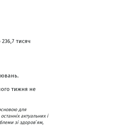
236,7 тисяч
рювань.
лого тижня не
основою для
 останніх актуальних і
блеми зі здоровʼям,