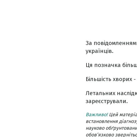
За повідомленнями
українців.
Ця позначка більш
Більшість хворих -
Летальних наслідк
зареєстрували.
Важливо!
Цей матеріа
встановлення діагнозу
науково обґрунтовани
обов’язково звернітьс