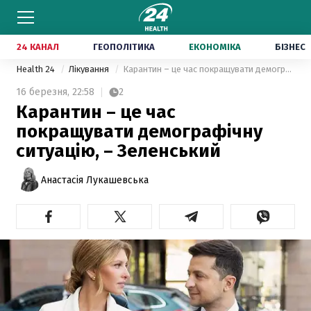
24 КАНАЛ
ГЕОПОЛІТИКА
ЕКОНОМІКА
БІЗНЕС
Health 24
Лікування
Карантин – це час покращувати демографічну ситуацію, – Зеленський
16 березня,
22:58
2
Карантин – це час
покращувати демографічну
ситуацію, – Зеленський
Анастасія Лукашевська