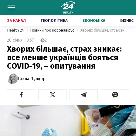
24 КАНАЛ
ГЕОПОЛІТИКА
ЕКОНОМІКА
БІЗНЕС
Health 24
Новини про коронавірус
Хворих більшає, страх зникає: все менше українців бояться COVID-19, – опитування
20 січня,
13:57
2
Хворих більшає, страх зникає:
все менше українців бояться
COVID-19, – опитування
Ірина Пундор