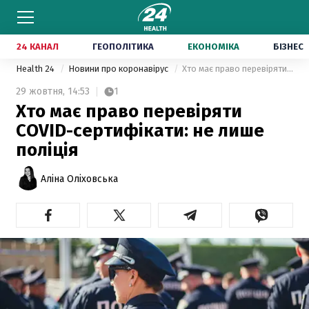
24 КАНАЛ
ГЕОПОЛІТИКА
ЕКОНОМІКА
БІЗНЕС
Health 24
Новини про коронавірус
Хто має право перевіряти COVID-сертифікати: не лише поліція
29 жовтня,
14:53
1
Хто має право перевіряти
COVID-сертифікати: не лише
поліція
Аліна Оліховська