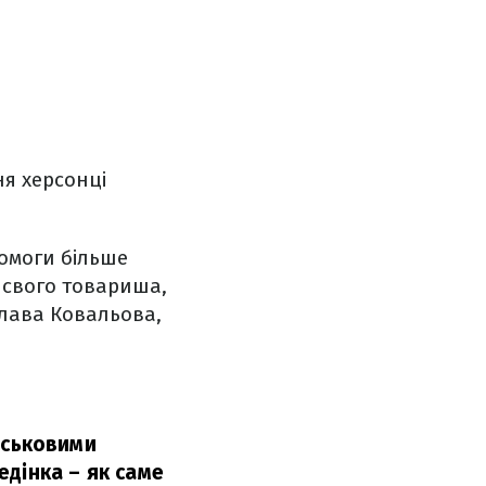
я херсонці
омоги більше
 свого товариша,
слава Ковальова,
ійськовими
дінка – як саме