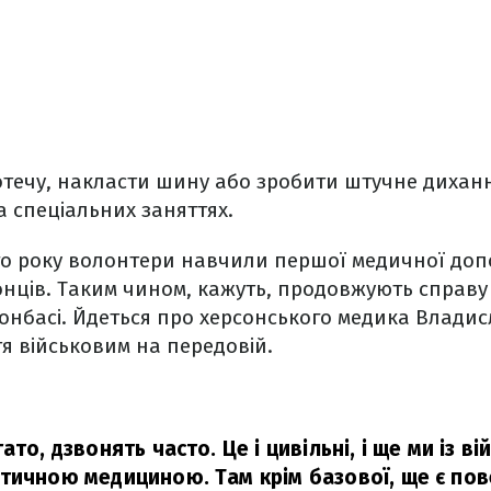
отечу, накласти шину або зробити штучне диханн
 спеціальних заняттях.
го року волонтери навчили першої медичної доп
онців. Таким чином, кажуть, продовжують справу
онбасі. Йдеться про херсонського медика Влади
я військовим на передовій.
ато, дзвонять часто. Це і цивільні, і ще ми із в
тичною медициною. Там крім базової, ще є пове