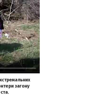
екстремальних
онтери загону
ста.