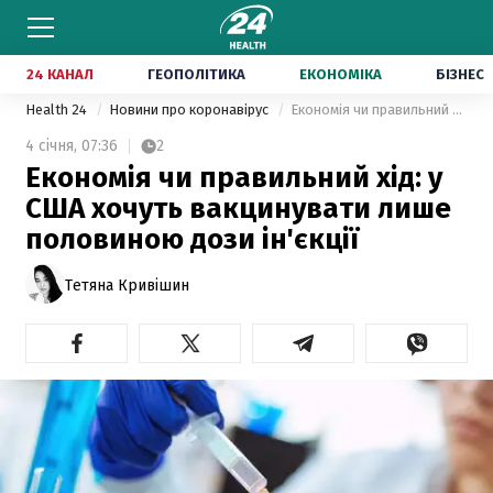
24 КАНАЛ
ГЕОПОЛІТИКА
ЕКОНОМІКА
БІЗНЕС
Health 24
Новини про коронавірус
Економія чи правильний хід: у США хочуть вакцинувати лише половиною дози ін'єкції
4 січня,
07:36
2
Економія чи правильний хід: у
США хочуть вакцинувати лише
половиною дози ін'єкції
Тетяна Кривішин