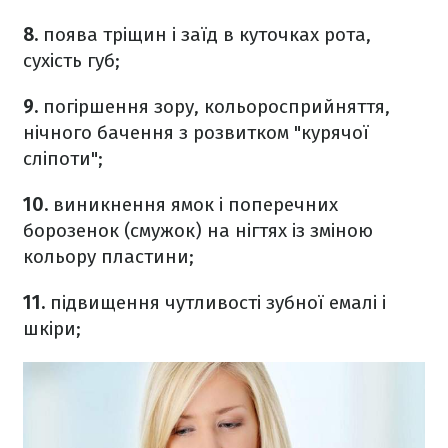
8.
поява тріщин і заїд в куточках рота,
сухість губ;
9.
погіршення зору, кольоросприйняття,
нічного бачення з розвитком "курячої
сліпоти";
10.
виникнення ямок і поперечних
борозенок (смужок) на нігтях із зміною
кольору пластини;
11.
підвищення чутливості зубної емалі і
шкіри;