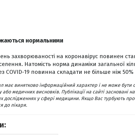
ажаються нормальними
вень захворюваності на коронавірус повинен ста
аселення. Натомість норма динаміки загальної кіл
рез COVID-19 повинна складати не більше ніж 50%
л має винятково інформаційний характер і не може бути 
 або медичних висновків. Публікації на сайті засновані на
х дослідженнях у сфері медицини. Якщо Вас турбують про
я до лікаря.
и: