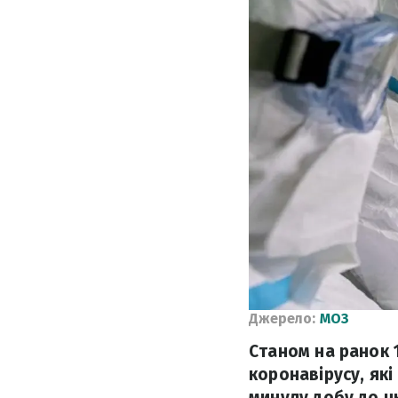
Джерело:
МОЗ
Станом на ранок 
коронавірусу, як
минулу добу до ц