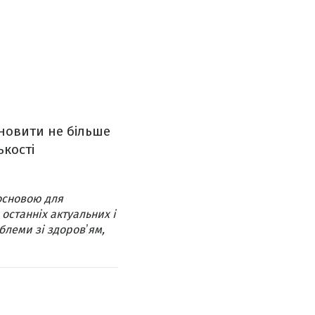
новити не більше
ькості
основою для
 останніх актуальних і
блеми зі здоровʼям,