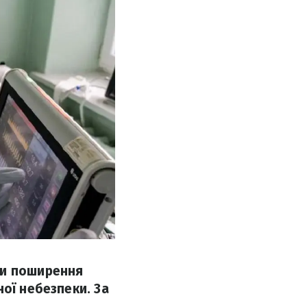
ки поширення
ої небезпеки. За