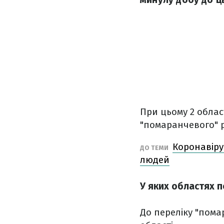
При цьому 2 облас
"помаранчевого" р
Коронавірус
ДО ТЕМИ
людей
У яких областях п
До переліку "пома