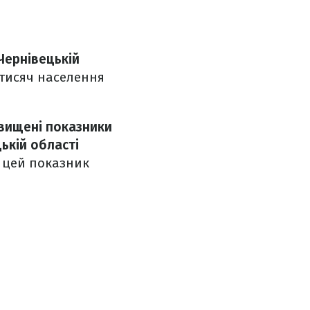
Чернівецькій
 тисяч населення
евищені показники
ькій області
і цей показник