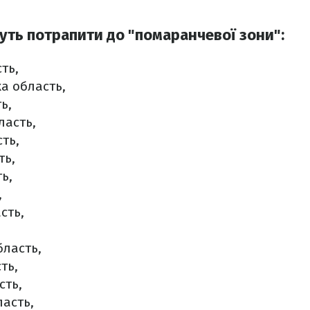
уть потрапити до "помаранчевої зони":
ть,
а область,
ь,
ласть,
ть,
ть,
ь,
,
сть,
,
бласть,
ть,
сть,
асть,