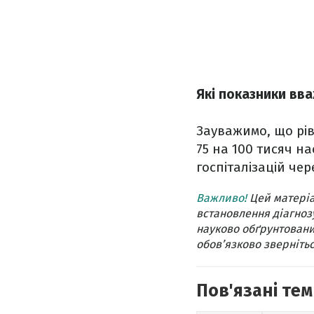
Які показники вв
Зауважимо, що рі
75 на 100 тисяч н
госпіталізацій че
Важливо!
Цей матеріа
встановлення діагнозу
науково обґрунтовани
обов’язково звернітьс
Пов'язані тем