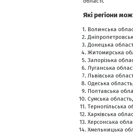
області.
Які регіони мож
Волинська облас
Дніпропетровськ
Донецька област
Житомирська об
Запорізька облас
Луганська облас
Львівська област
Одеська область
Полтавська обла
Сумська область
Тернопільська о
Харківська облас
Херсонська обла
Хмельницька обл