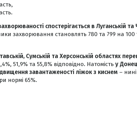
асть,
асть.
ахворюваності спостерігається в Луганській та 
ики захворювання становлять 780 та 799 на 100
тавській, Сумській та Херсонській областях пер
5,4%, 51,9% та 55,8% відповідно. Натомість
у Донец
підвищення завантаженості ліжок з киснем
– нин
ри нормі 65%.