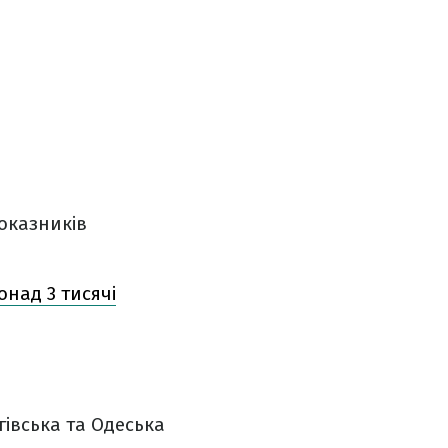
показників
онад 3 тисячі
івська та Одеська