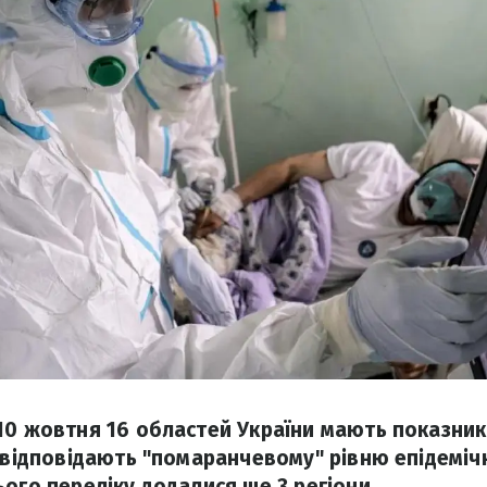
10 жовтня 16 областей України мають показни
і відповідають "помаранчевому" рівню епідемічн
ього переліку додалися ще 3 регіони.