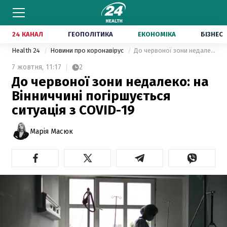
24 КАНАЛ
ГЕОПОЛІТИКА
ЕКОНОМІКА
БІЗНЕС
Health 24
Новини про коронавірус
До червоної зони недалеко: на Вінниччині погіршується ситуація з COVID-19
7 жовтня,
11:17
2
До червоної зони недалеко: на
Вінниччині погіршується
ситуація з COVID-19
Марія Масюк