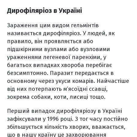
Дирофіляріоз в Україні
Зараження цим видом гельмінтів
називається дирофіляріоз. У людей, як
правило, він проявляється або
підшкірними вузлами або вузловими
ураженнями легеневої паренхіми, у
багатьох випадках хвороба перебігає
безсимптомно. Паразит передається в
основному через укуси комарів. Найчастіше
від них потерпають м’ясоїдні ссавці,
зокрема собаки, коти, лисиці тощо.
Перший випадок дирофіляріозу в Україні
зафіксували у 1996 році. З тог часу постійно
збільшується кількість хворих, вважається,
що в нашу країну це захворювання