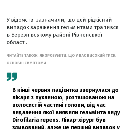
У відомстві зазначили, що цей рідкісний
випадок зараження гельмінтами трапився
в Березнівському районі Рівненської
області.
ЧИТАЙТЕ ТАКОЖ: ЯК ЗРОЗУМІТИ, ЩО У ВАС ВИСОКИЙ ТИСК:
ОСНОВНІ СИМПТОМИ
В кінці червня пацієнтка звернулася до
лікаря з пухлиною, розташованою на
волосистій частині голови, від час
видалення якої виявили гельмінта виду
Dirofilaria repens. Лікар-хірург був
здивований, адже це перший випадок у