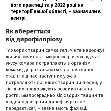
його практиці та у 2022 році на
території нашої області,
– зазначили в
центрі.
Як вберегтися
від дирофіляріозу
"У хворих тварин самка гельмінта народжує
живих личинок – мікрофілярій, які під час
укусу комара потрапляють в організм
комахи, де розвиваються до інвазійної
стадії і під час наступних укусів
потрапляють до інших тварин чи людей, у
тілі яких продовжують розвиватися та
рости. Безпосередньо від хворих тварин та
людей підшкірний дирофіляріоз не
передається", – зазначають фахівці.