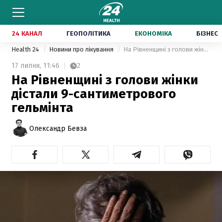
24 КАНАЛ
ГЕОПОЛІТИКА
ЕКОНОМІКА
БІЗНЕС
Health 24
Новини про лікування
На Рівненщині з голови жінки дістали 9-сантиметрового гельмінта
17 липня,
11:46
2
На Рівненщині з голови жінки
дістали 9-сантиметрового
гельмінта
Олександр Бевза