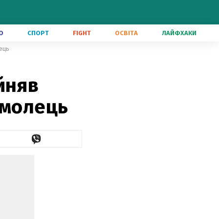
О
СПОРТ
FIGHT
ОСВІТА
ЛАЙФХАКИ
ець
йняв
омолець