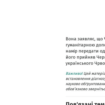
Вона заявляє, що 
гуманітарною допо
намір передати од
його прийняв Черв
українського Чрво
Важливо!
Цей матеріа
встановлення діагнозу
науково обґрунтовани
обов’язково звернітьс
Пов'язані тем