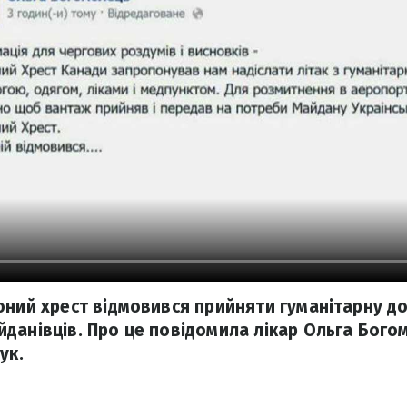
оний хрест відмовився прийняти гуманітарну д
данівців. Про це повідомила лікар Ольга Богом
ук.