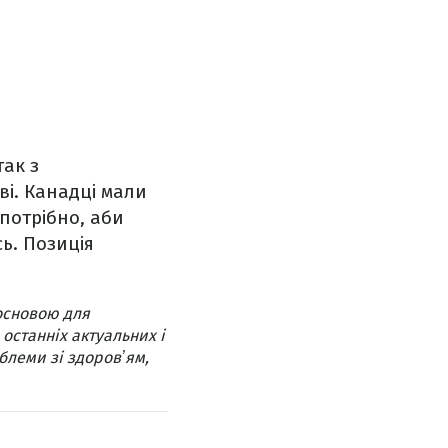
так з
ві. Канадці мали
 потрібно, аби
ь. Позиція
основою для
 останніх актуальних і
блеми зі здоровʼям,