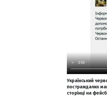
Український черв
постраждалих май
сторінці на фейсб