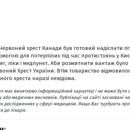
Червоний хрест Канади був готовий надіслати лі
могою для потерпілих під час протистоянь у Киє
яг, ліки і медпункт. Аби розмитнити вантаж було
оний Хрест України. Втім товариство відмовилос
ного хреста наразі невідома.
л має винятково інформаційний характер і не може бути 
 або медичних висновків. Публікації на сайті засновані на
х дослідженнях у сфері медицини. Якщо Вас турбують про
я до лікаря.
и: