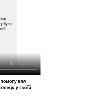
опомогу для
олець у своїй