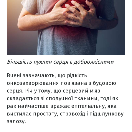
Більшість пухлин серця є доброякісними
Вчені зазначають, що рідкість
онкозахворювання пов’язана з будовою
серця. Річ у тому, що серцевий м’яз
складається зі сполучної тканини, тоді як
рак найчастіше вражає епітеліальну, яка
вистилає простату, стравохід і підшлункову
залозу.