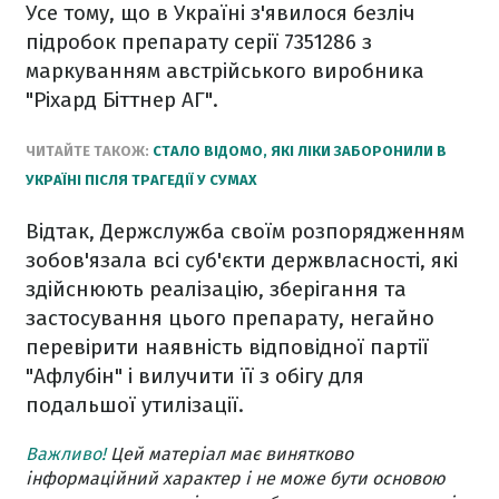
Усе тому, що в Україні з'явилося безліч
підробок препарату серії 7351286 з
маркуванням австрійського виробника
"Ріхард Біттнер АГ".
ЧИТАЙТЕ ТАКОЖ:
СТАЛО ВІДОМО, ЯКІ ЛІКИ ЗАБОРОНИЛИ В
УКРАЇНІ ПІСЛЯ ТРАГЕДІЇ У СУМАХ
Відтак, Держслужба своїм розпорядженням
зобов'язала всі суб'єкти держвласності, які
здійснюють реалізацію, зберігання та
застосування цього препарату, негайно
перевірити наявність відповідної партії
"Афлубін" і вилучити її з обігу для
подальшої утилізації.
Важливо!
Цей матеріал має винятково
інформаційний характер і не може бути основою