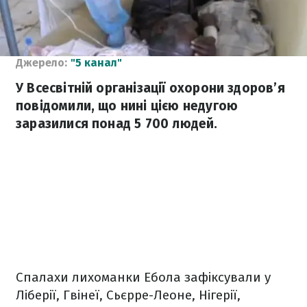
Джерело:
"5 канал"
У Всесвітній організації охорони здоров’я
повідомили, що нині цією недугою
заразилися понад 5 700 людей.
Спалахи лихоманки Ебола зафіксували у
Ліберії, Гвінеї, Сьєрре-Леоне, Нігерії,