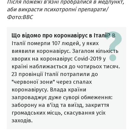
Після пожежі в'язні пробралися в медпункт,
аби викрасти психотропні препарати/
Фото:BBC
Що відомо про коронавірус в Італії?
В
Італії померли 107 людей, у яких
виявили коронавірус. Загалом кількість
хворих на коронавірус Covid-2019 у
країні наближається до чотирьох тисяч.
23 провін
ції Італії потрапили до
"червоної зони" через спалах
коронавірусу. Влада країни
запроваджує дуже суворі обмеження:
заборону на в'їзд та виїзд, закриття
громадських місць, скасування усіх
заходів.