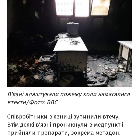
В'язні влаштували пожежу коли намагалися
втекти/Фото: ВВС
Співробітники в'язниці зупинили втечу.
Втім деякі в'язні проникнули в медпункт і
прийняли препарати, зокрема метадон.