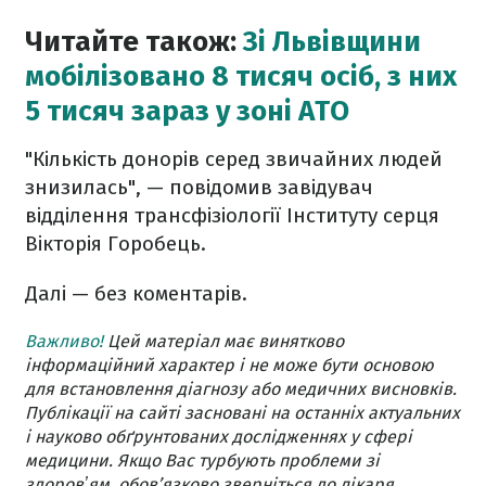
Читайте також:
Зі Львівщини
мобілізовано 8 тисяч осіб, з них
5 тисяч зараз у зоні АТО
"Кількість донорів серед звичайних людей
знизилась", — повідомив
завідувач
відділення трансфізіології Інституту серця
Вікторія Горобець.
Далі — без коментарів.
Важливо!
Цей матеріал має винятково
інформаційний характер і не може бути основою
для встановлення діагнозу або медичних висновків.
Публікації на сайті засновані на останніх актуальних
і науково обґрунтованих дослідженнях у сфері
медицини. Якщо Вас турбують проблеми зі
здоровʼям, обов’язково зверніться до лікаря.