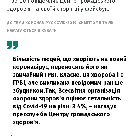
Про це повідомляє Центр громадського
здоров'я на своїй сторінці у фейсбук.
ДО ТЕМИ КОРОНАВІРУС COVID-2019: СИМПТОМИ ТА ЯК
НАМАГАЮТЬСЯ ЛІКУВАТИ
Більшість людей, що хворіють на новий
коронавірус, переносять його як
звичайний ГРВІ. Власне, ця хвороба і є
ГРВІ, але викликана невідомим раніше
збудником.Так, Всесвітня організація
охорони здоров'я оцінює летальність
від Covid-19 на рівні 3,4%,
– нагадує
пресслужба Центру громадського
здоров'я.