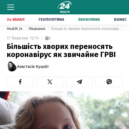
24 КАНАЛ
ГЕОПОЛІТИКА
ЕКОНОМІКА
БІЗНЕС
Health 24
Лікування
Більшість хворих переносять коронавірус як звичайне ГРВІ
17 березня,
12:14
2
Більшість хворих переносять
коронавірус як звичайне ГРВІ
Анастасія Кушпіт