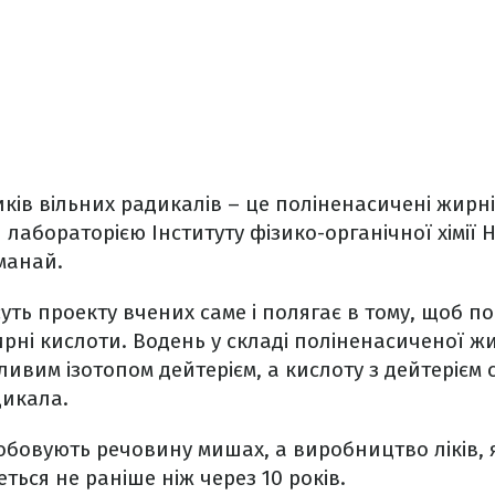
ків вільних радикалів – це поліненасичені жирні
 лабораторією Інституту фізико-органічної хімії 
манай.
суть проекту вчених саме і полягає в тому, щоб п
рні кислоти. Водень у складі поліненасиченої ж
ивим ізотопом дейтерієм, а кислоту з дейтерієм
дикала.
обовують речовину мишах, а виробництво ліків, 
ться не раніше ніж через 10 років.