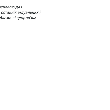
основою для
 останніх актуальних і
блеми зі здоровʼям,