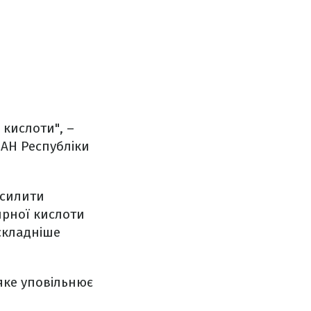
 кислоти", –
НАН Республіки
осилити
ирної кислоти
 складніше
яке уповільнює