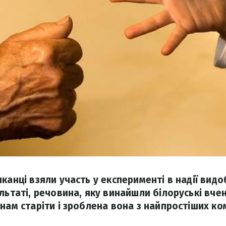
канці взяли участь у експерименті в надії видо
льтаті, речовина, яку винайшли білоруські вчен
инам старіти і зроблена вона з найпростіших ко