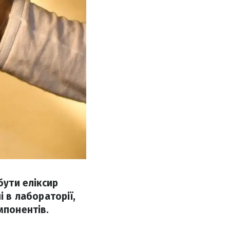
бути еліксир
і в лабораторії,
мпонентів.