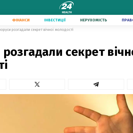
ФІНАНСИ
ІНВЕСТИЦІЇ
НЕРУХОМІСТЬ
ПРАВ
лоруси розгадали секрет вічної молодості
 розгадали секрет вічн
ті