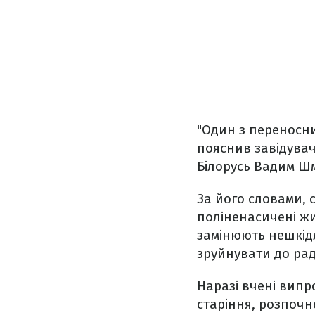
"Один з переносни
пояснив завідувач
Білорусь Вадим Ш
За його словами, 
поліненасичені жи
замінюють нешкідл
зруйнувати до ра
Наразі вчені випр
старіння, розпочне