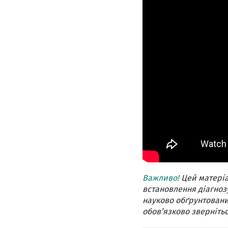
Важливо!
Цей матеріа
встановлення діагнозу
науково обґрунтовани
обов’язково звернітьс