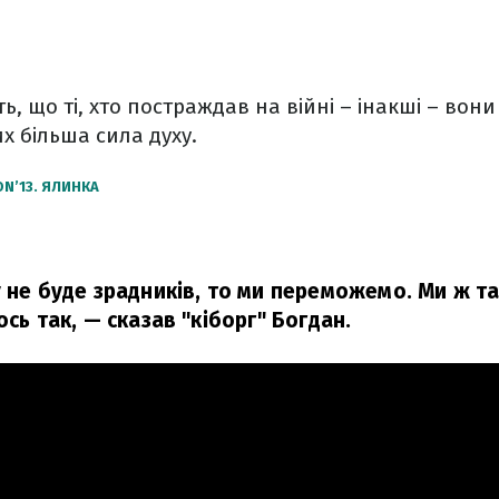
ь, що ті, хто постраждав на війні – інакші – вон
их більша сила духу.
N’13. ЯЛИНКА
 не буде зрадників, то ми переможемо. Ми ж там
ось так,
— сказав "кіборг" Богдан.