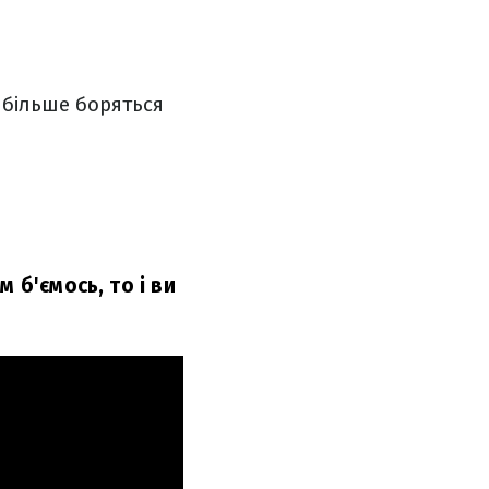
и більше боряться
 б'ємось, то і ви