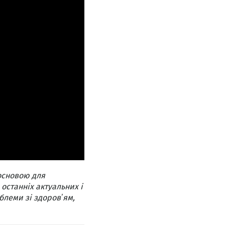
основою для
 останніх актуальних і
блеми зі здоровʼям,