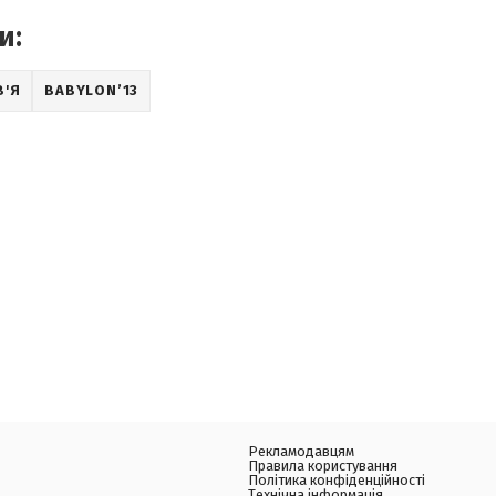
и:
В'Я
BABYLON’13
Рекламодавцям
Правила користування
Політика конфіденційності
Технічна інформація