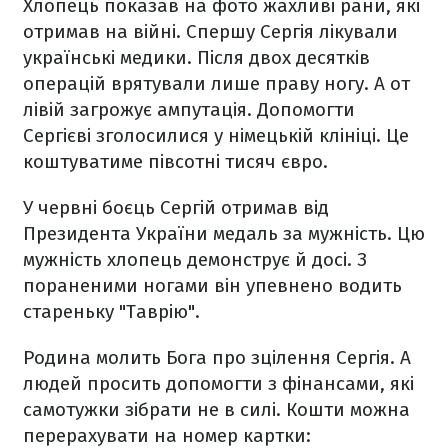
Хлопець показав на фото жахливі рани, які
отримав на війні. Спершу Сергія лікували
українські медики. Після двох десятків
операцій врятували лише праву ногу. А от
лівій загрожує ампутація. Допомогти
Сергієві зголосилися у німецькій клініці. Це
коштуватиме півсотні тисяч євро.
У червні боєць Сергій отримав від
Президента України медаль за мужність. Цю
мужність хлопець демонструє й досі. З
пораненими ногами він упевнено водить
стареньку "Таврію".
Родина молить Бога про зцілення Сергія. А
людей просить допомогти з фінансами, які
самотужки зібрати не в силі. Кошти можна
перерахувати на номер картки: