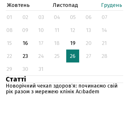
Жовтень
Листопад
Грудень
01
02
03
04
05
06
07
08
09
10
11
12
13
14
15
16
17
18
19
20
21
22
23
24
25
26
27
28
29
30
31
Статті
Новорічний чекап здоровʼя: починаємо свій
рік разом з мережею клінік Acıbadem