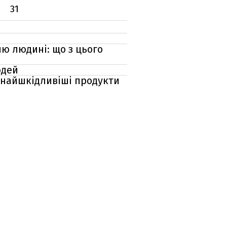
31
ню людині: що з цього
юдей
і найшкідливіші продукти