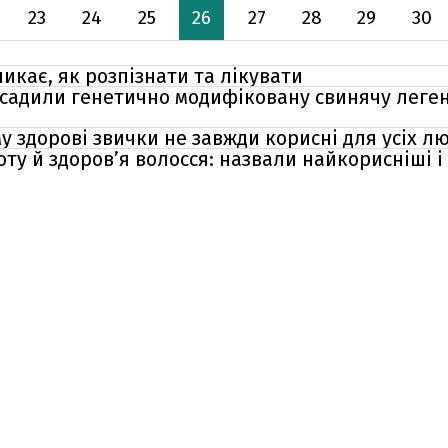
23
24
25
26
27
28
29
30
никає, як розпізнати та лікувати
ресадили генетично модифіковану свинячу леге
у здорові звички не завжди корисні для усіх л
оту й здоров’я волосся: назвали найкорисніші 