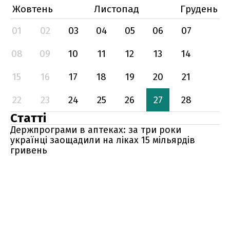
Жовтень
Листопад
Грудень
01
02
03
04
05
06
07
08
09
10
11
12
13
14
15
16
17
18
19
20
21
22
23
24
25
26
27
28
Статті
Держпрограми в аптеках: за три роки
українці заощадили на ліках 15 мільярдів
гривень