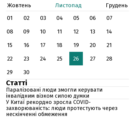
Жовтень
Листопад
Грудень
01
02
03
04
05
06
07
08
09
10
11
12
13
14
15
16
17
18
19
20
21
22
23
24
25
26
27
28
29
30
Статті
Паралізовані люди змогли керувати
інвалідним візком силою думки
У Китаї рекордно зросла COVID-
захворюваність: люди протестують через
нескінченні обмеження