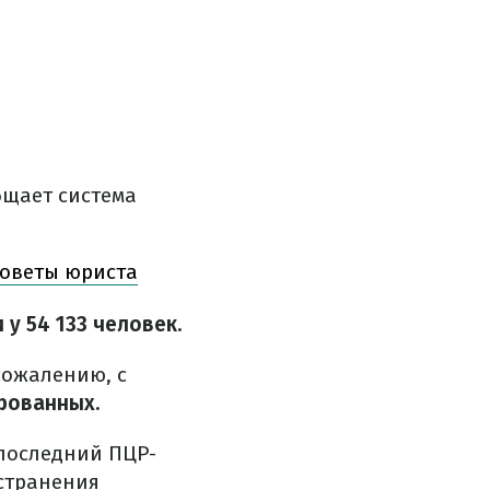
бщает система
советы юриста
у 54 133 человек.
сожалению, с
рованных.
последний ПЦР-
остранения