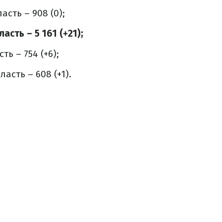
сть – 908 (0);
сть – 5 161 (+21);
ть – 754 (+6);
асть – 608 (+1).