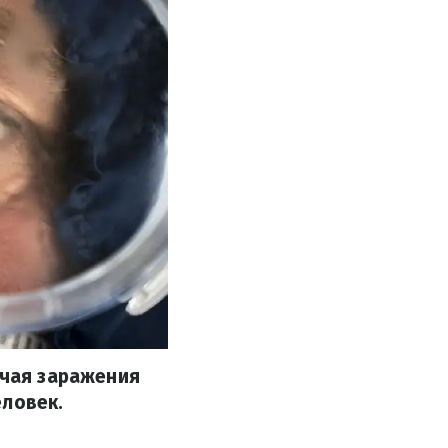
учая заражения
еловек.