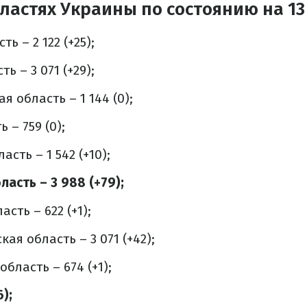
бластях Украины по состоянию на 1
ь – 2 122 (+25);
ь – 3 071 (+29);
 область – 1 144 (0);
 – 759 (0);
сть – 1 542 (+10);
асть – 3 988 (+79);
сть – 622 (+1);
я область – 3 071 (+42);
бласть – 674 (+1);
);