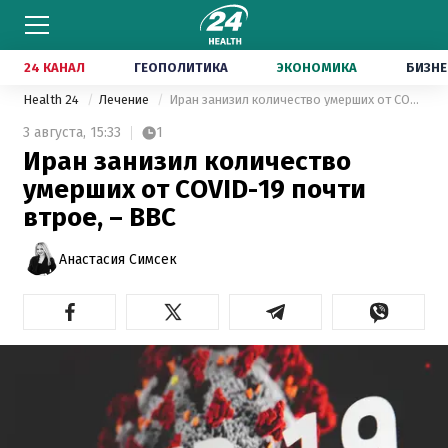
24 КАНАЛ
ГЕОПОЛИТИКА
ЭКОНОМИКА
БИЗНЕ
Health 24
Лечение
Иран занизил количество умерших от COVID-19 почти втрое, – BBC
3 августа,
15:33
1
Иран занизил количество
умерших от COVID-19 почти
втрое, – BBC
Анастасия Симсек