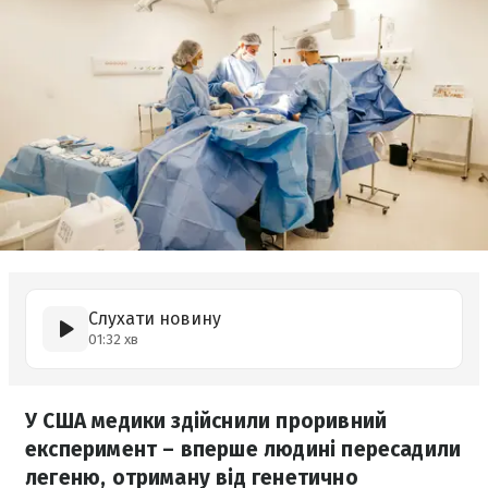
Слухати новину
01:32 хв
У США медики здійснили проривний
експеримент – вперше людині пересадили
легеню, отриману від генетично