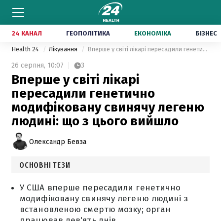
24 КАНАЛ
ГЕОПОЛІТИКА
ЕКОНОМІКА
БІЗНЕС
Health 24
Лікування
Вперше у світі лікарі пересадили генетично модифіковану свинячу легеню людині: що з цього вийшло
26 серпня,
10:07
3
Вперше у світі лікарі
пересадили генетично
модифіковану свинячу легеню
людині: що з цього вийшло
Олександр Бевза
ОСНОВНІ ТЕЗИ
У США вперше пересадили генетично
модифіковану свинячу легеню людині з
встановленою смертю мозку; орган
працював дев'ять днів.