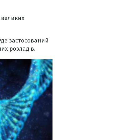
 великих
буде застосований
них розладів.