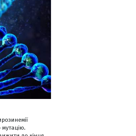
ирозинемії
 мутацію.
 вижити до кінця