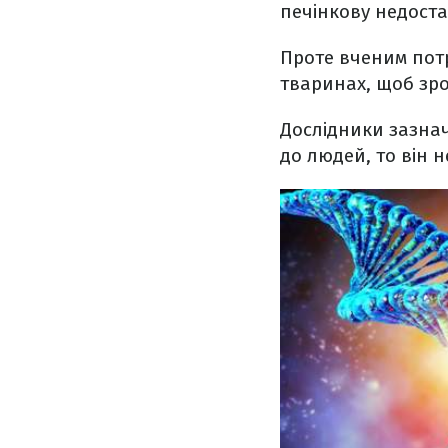
печінкову недоста
Проте вченим пот
тваринах, щоб зро
Дослідники зазнач
до людей, то він 