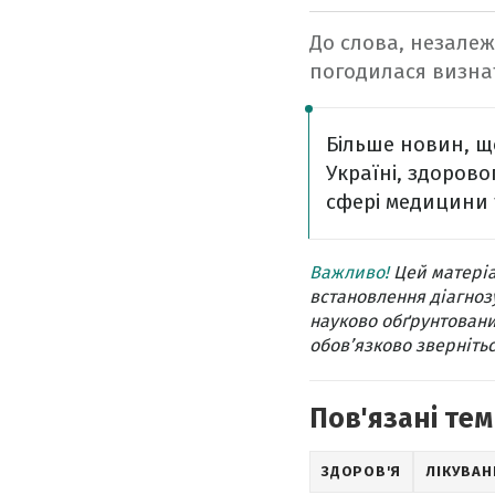
До слова, незалежн
погодилася визна
Більше новин, щ
Україні, здорово
сфері медицини т
Важливо!
Цей матеріа
встановлення діагнозу
науково обґрунтовани
обов’язково звернітьс
Пов'язані тем
ЗДОРОВ'Я
ЛІКУВАН