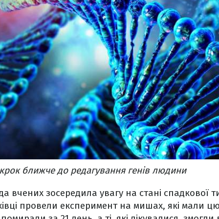
 крок ближче до редагування генів людини
да вчених зосередила увагу на стані спадкової т
івці провели експеримент на мишах, які мали цю
омирали за 21 день, а ті, які лікувалися, змогли