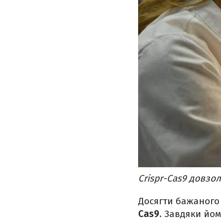
Crispr-Cas9 довзо
Досягти бажаного
Cas9
. Завдяки йо