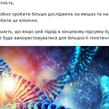
тність.
рібно зробити більше досліджень на мишах та на
бити це клінічно.
ають, що якщо цей підхід в кінцевому підсумку 
не буде використовуватися для більшості генетич