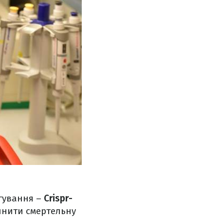
агування –
Crispr-
инити смертельну