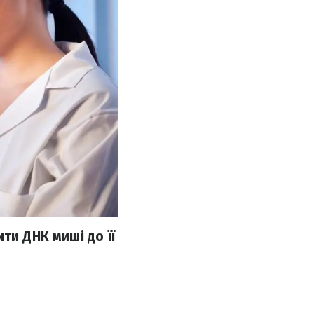
ти ДНК миші до її