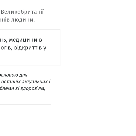
у Великобританії
онів людини.
ань, медицини в
гів, відкриттів у
основою для
 останніх актуальних і
блеми зі здоровʼям,