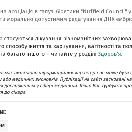
а асоціація в галузі біоетики "Nuffield Council" 
ти морально допустимим редагування ДНК ембрі
о стосуються лікування різноманітних захворюв
го способу життя та харчування, вагітності та поло
а багато іншого – читайте у розділі
Здоров'я
.
л має винятково інформаційний характер і не може бути 
 або медичних висновків. Публікації на сайті засновані на
х дослідженнях у сфері медицини. Якщо Вас турбують про
я до лікаря.
и:
НЯ