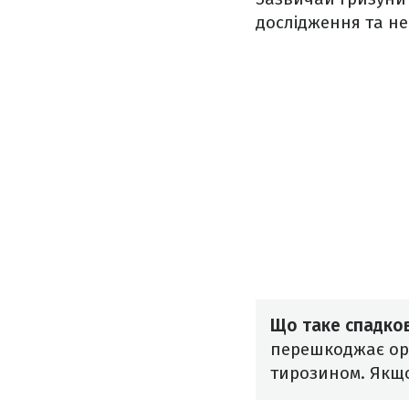
дослідження та не
Що таке спадко
перешкоджає орг
тирозином. Якщо