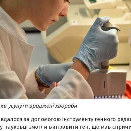
лив усунути вроджені хвороби
 вдалося за допомогою інструменту генного ред
му науковці змогли виправити ген, що мав сприч