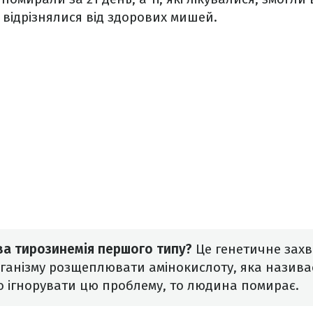
 відрізнялися від здорових мишей.
ва тирозинемія першого типу?
Це генетичне зах
анізму розщеплювати амінокислоту, яка назива
 ігнорувати цю проблему, то людина помирає.