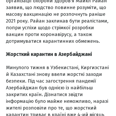
організації охорони здоров'я Майкл Райан
заявив, що людство повинне розуміти, що
масову вакцинацію не розпочнуть раніше
2021 року. Райан закликав бути реалістами,
попри успіхи щодо стрімкої розробки
вакцин проти коронавірусу, а також
дотримуватися карантинних обмежень.
Жорсткий карантин в Азербайджані
Минулого тижня в Узбекистані, Киргизстані
й Казахстані знову ввели жорсткі заходи
безпеки. Під час загострення пандемії
Азербайджан був однією із найбільш
закритих країн. Дізнатися звідти
інформацію було майже неможливо, наразі
жителі розповіли про те, що жорсткий
карантин триває в країні вже 4-ий місяць