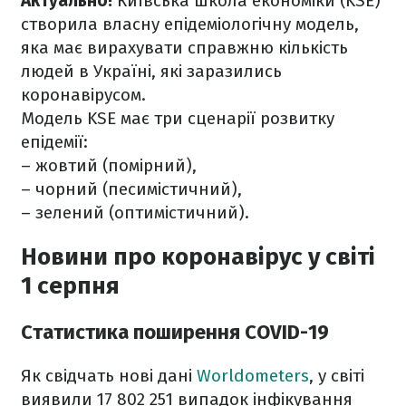
Актуально!
Київська школа економіки (KSE)
створила власну епідеміологічну модель,
яка має вирахувати справжню кількість
людей в Україні, які заразились
коронавірусом.
Модель KSE має три сценарії розвитку
епідемії:
– жовтий (помірний),
– чорний (песимістичний),
– зелений (оптимістичний).
Новини про коронавірус у світі
1 серпня
Статистика поширення COVID-19
Як свідчать нові дані
Worldometers
, у світі
виявили 17 802 251 випадок інфікування