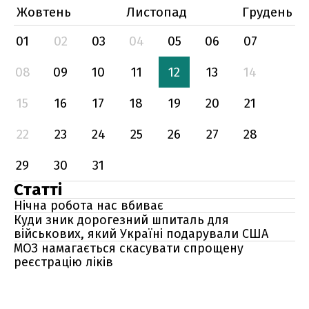
Жовтень
Листопад
Грудень
01
02
03
04
05
06
07
08
09
10
11
12
13
14
15
16
17
18
19
20
21
22
23
24
25
26
27
28
29
30
31
Статті
Нічна робота нас вбиває
Куди зник дорогезний шпиталь для
військових, який Україні подарували США
МОЗ намагається скасувати спрощену
реєстрацію ліків