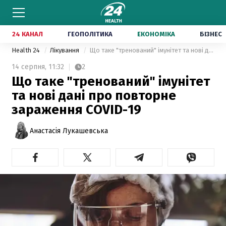
24 КАНАЛ
ГЕОПОЛІТИКА
ЕКОНОМІКА
БІЗНЕС
Health 24
Лікування
Що таке "тренований" імунітет та нові дані про повторне зараження COVID-19
14 серпня,
11:32
2
Що таке "тренований" імунітет
та нові дані про повторне
зараження COVID-19
Анастасія Лукашевська