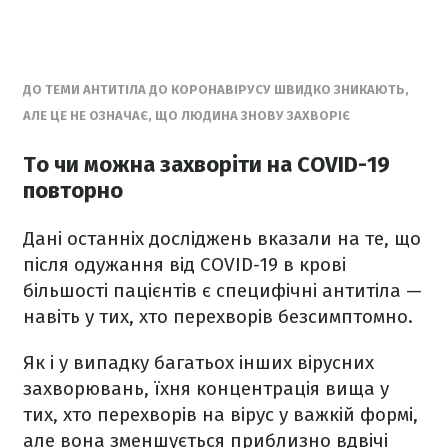
ДО ТЕМИ АНТИТІЛА ДО КОРОНАВІРУСУ ШВИДКО ЗНИКАЮТЬ,
АЛЕ ЦЕ НЕ ОЗНАЧАЄ, ЩО ЛЮДИНА ЗНОВУ ЗАХВОРІЄ
То чи можна захворіти на COVID-19
повторно
Дані останніх досліджень вказали на те, що
після одужання від COVID-19 в крові
більшості пацієнтів є специфічні антитіла —
навіть у тих, хто перехворів безсимптомно.
Як і у випадку багатьох інших вірусних
захворювань, їхня концентрація вища у
тих, хто перехворів на вірус у важкій формі,
але вона зменшується приблизно вдвічі