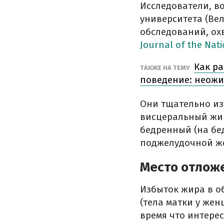
Исследователи, в
университета (Ве
обследований, ох
Journal of the Nati
Как ра
ТАКЖЕ НА ТЕМУ
поведение: неож
Они тщательно из
висцеральный жир
бедренный (на бед
поджелудочной же
Место отложе
Избыток жира в о
(тела матки у же
время что интере