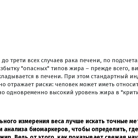
 до трети всех случаев рака печени, по подсчет
збытку "опасных" типов жира – прежде всего, в
кладывается в печени. При этом стандартный ин
но отражает риски: человек может иметь относи
но одновременно высокий уровень жира в "крити
ьного измерения веса лучше искать точные ме
и анализа биомаркеров, чтобы определить, где
жир. Ведь от этого, как показывает свежая нау