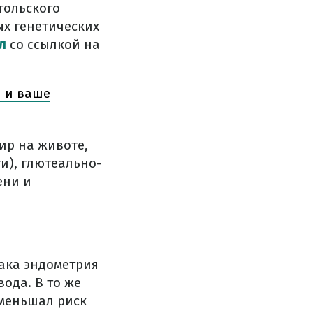
тольского
х генетических
л
со ссылкой на
и и ваше
ир на животе,
и), глютеально-
ени и
ака эндометрия
ода. В то же
уменьшал риск