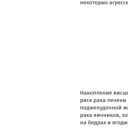
некоторых агресс
Накопление висце
риск рака печени 
поджелудочной же
рака яичников, хо
на бедрах и ягод