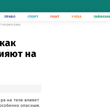
ПРАВО
СПОРТ
FIGHT
УЧЕБА
ЛАЙФХАК
 на риск рака
 как
ияют на
ра на теле влияет
 особенно опасным.