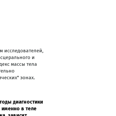
ам исследователей,
исцерального и
декс массы тела
тельно
ческих" зонах.
тоды диагностики
 именно в теле
ка, зависит