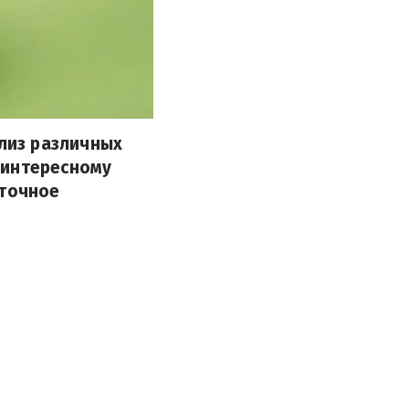
лиз различных
 интересному
 точное