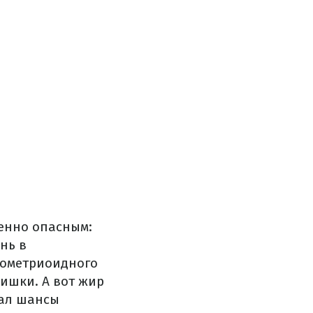
бенно опасным:
нь в
дометриоидного
кишки. А вот жир
шал шансы