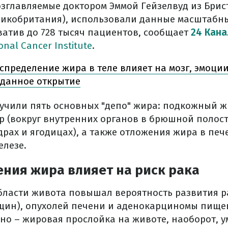
озглавляемые доктором Эммой Гейзелвуд из Брис
ликобритания), использовали данные масштабны
ватив до 728 тысяч пациентов, сообщает
24 Кана
onal Cancer Institute
.
спределение жира в теле влияет на мозг, эмоци
иданное открытие
учили пять основных "депо" жира: подкожный ж
 (вокруг внутренних органов в брюшной полост
рах и ягодицах), а также отложения жира в печ
лезе.
ния жира влияет на риск рака
бласти живота повышал вероятность развития р
нщин), опухолей печени и аденокарциномы пищев
сно – жировая прослойка на животе, наоборот, 