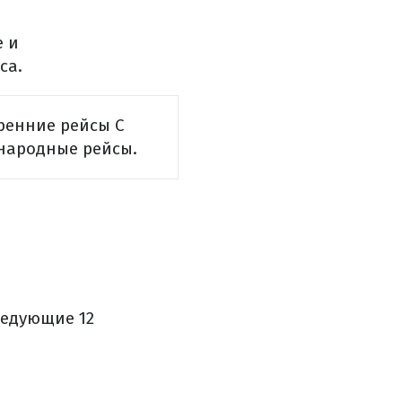
е и
са.
тренние рейсы
С
ународные рейсы.
ледующие 12