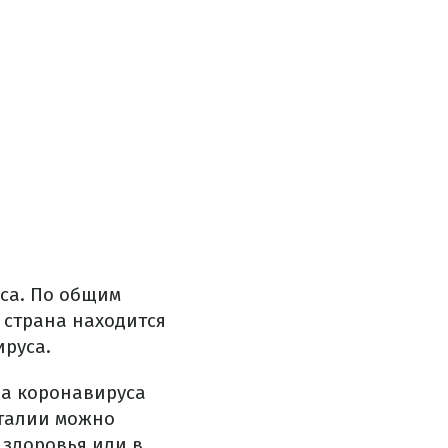
са. По общим
 страна находится
ируса.
за коронавируса
Италии можно
 здоровья или в