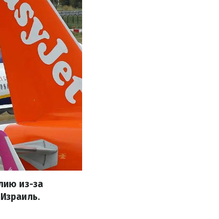
лию из-за
 Израиль.