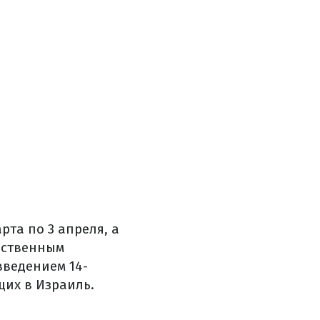
рта по 3 апреля, а
арственным
введением 14-
их в Израиль.