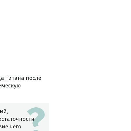
а титана после
ическую
ий,
остаточности
вие чего