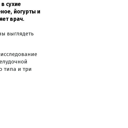
в сухие
ное, йогурты и
яет врач.
ны выглядеть
 исследование
желудочной
о типа и три